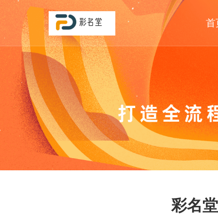
首
彩名堂